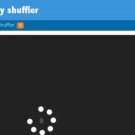
ty shuffler
shuffler
5