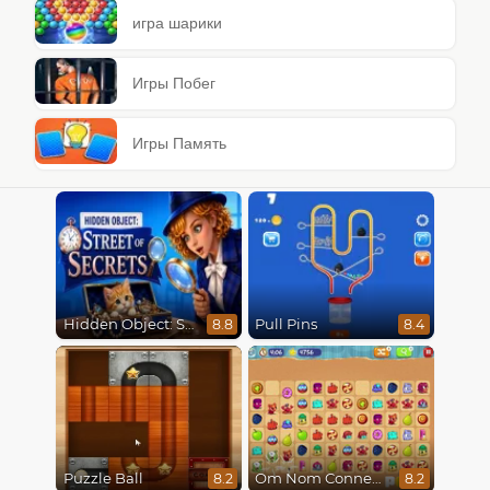
игра шарики
Игры Побег
Игры Память
Hidden Object: Street Of Secrets
Pull Pins
8.8
8.4
Puzzle Ball
Om Nom Connect Classic
8.2
8.2