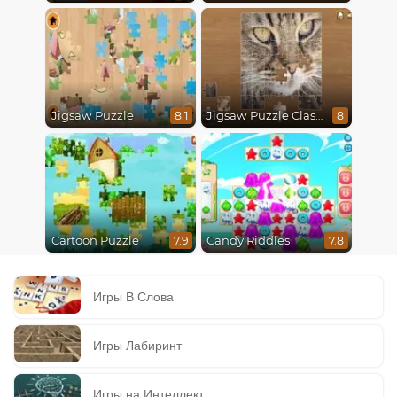
Jigsaw Puzzle
Jigsaw Puzzle Classic
8.1
8
Cartoon Puzzle
Candy Riddles
7.9
7.8
Игры В Слова
Игры Лабиринт
Игры на Интеллект