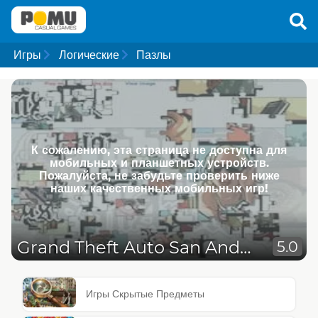
Игры
Логические
Пазлы
К сожалению, эта страница не доступна для
мобильных и планшетных устройств.
Пожалуйста, не забудьте проверить ниже
наших качественных мобильных игр!
Grand Theft Auto San Andreas Puzzle
5.0
Игры Скрытые Предметы