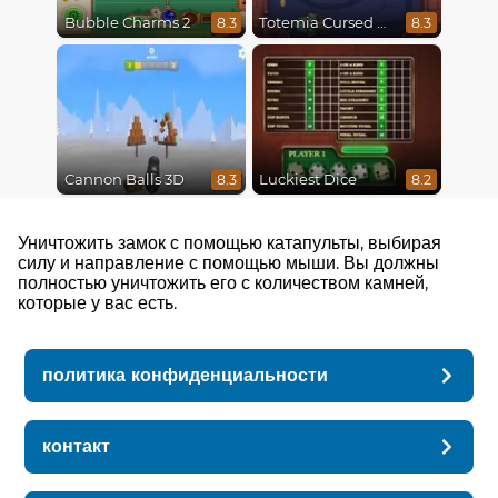
Bubble Charms 2
Totemia Cursed Marbles
8.3
8.3
Cannon Balls 3D
Luckiest Dice
8.3
8.2
Уничтожить замок с помощью катапульты, выбирая
силу и направление с помощью мыши. Вы должны
полностью уничтожить его с количеством камней,
которые у вас есть.
политика конфиденциальности
контакт