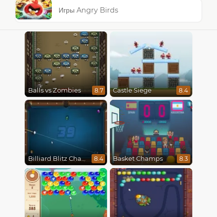
Игры Angry Birds
Balls vs Zombies
Castle Siege
8.7
8.4
Billiard Blitz Challenge
Basket Champs
8.4
8.3