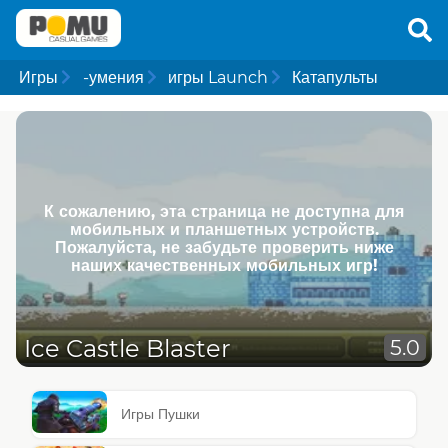
Игры
-умения
игры Launch
Катапульты
К сожалению, эта страница не доступна для
мобильных и планшетных устройств.
Пожалуйста, не забудьте проверить ниже
наших качественных мобильных игр!
Ice Castle Blaster
5.0
Игры Пушки