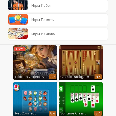
Игры Побег
Игры Память
Игры В Слова
Hidden Object: Street Of Secrets
Classic Backgammon
8.7
8.5
Pet Connect
Solitaire Classic
8.4
8.4