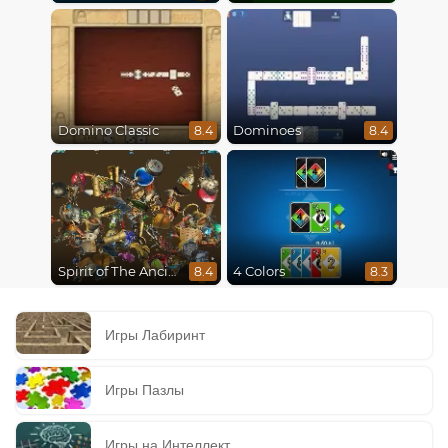
Domino Classic
Dominoes
8.4
8.4
Spirit of The Ancient Forest
4 Colors
8.4
8.3
Игры Лабиринт
Игры Пазлы
Игры на Интеллект