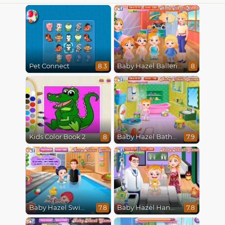
Pet Connect
Baby Hazel Ballerina Dance
8.3
8
Kids Color Book 2
Baby Hazel Bathroom Hygiene
8
7.9
Baby Hazel Swimming
Baby Hazel Hand Fracture
7.8
7.8