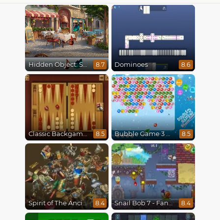
Hidden Object: Street Of Secrets
Dominoes
8.7
8.6
Classic Backgammon
Bubble Game 3 Christmas
8.5
8.5
Spirit of The Ancient Forest
Snail Bob 7 - Fantasy Story
8.4
8.4