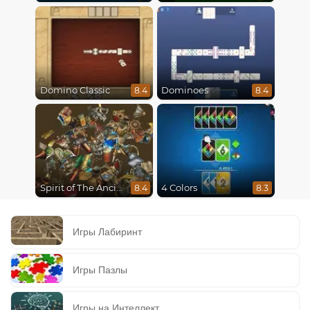
Domino Classic
Dominoes
8.4
8.4
Spirit of The Ancient Forest
4 Colors
8.4
8.3
Игры Лабиринт
Игры Пазлы
Игры на Интеллект