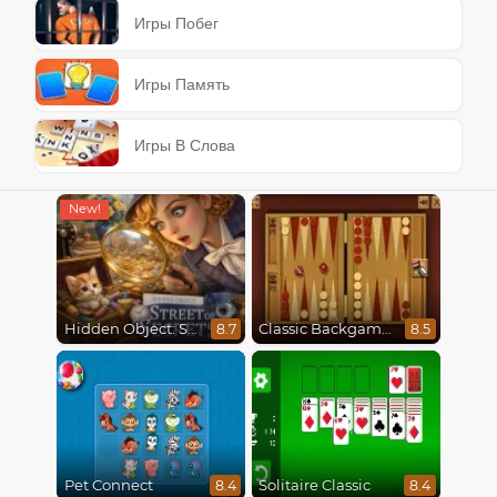
Игры Побег
Игры Память
Игры В Слова
Hidden Object: Street Of Secrets
Classic Backgammon
8.7
8.5
Pet Connect
Solitaire Classic
8.4
8.4