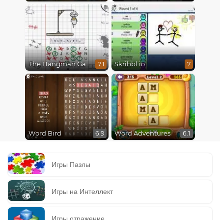
The Hangman Game Scrawl
Skribbl.io
7.1
7
Word Bird
Word Adventures
6.9
6.1
Игры Пазлы
Игры на Интеллект
Игры отражение