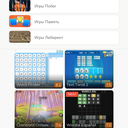
Игры Побег
Игры Память
Игры Лабиринт
Word Finder
Text Twist 2
8.2
7.5
Crocword Crossword
Wordle Español
7.4
7.3