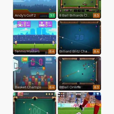
Andy's Golf 2
8 Ball Billiards Classic
9.1
8.5
Tennis Masters
Billiard Blitz Challenge
8.4
8.4
Basket Champs
8 Ball Online
8.4
8.3