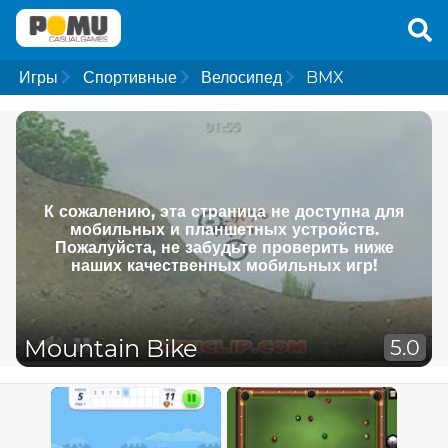
Игры
Спортивные
Велосипед
BMX
К сожалению, эта страница не доступна для
мобильных и планшетных устройств.
Пожалуйста, не забудьте проверить ниже
наших качественных мобильных игр!
Mountain Bike
5.0