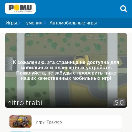
Игры
-умения
Автомобильные игры
К сожалению, эта страница не доступна для
мобильных и планшетных устройств.
Пожалуйста, не забудьте проверить ниже
наших качественных мобильных игр!
nitro trabi
5.0
Игры Трактор