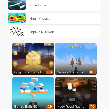
игры Полет
Игры Музыка
Игры с мышкой
Egypt Mahjong Triple Dimensions
Cannon Balls 3D
8.3
8.3
Bomb Balls 3D
Moto Road Rash 3D
7.9
7.6