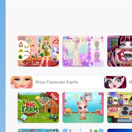
Игры Одевалки Барби
И