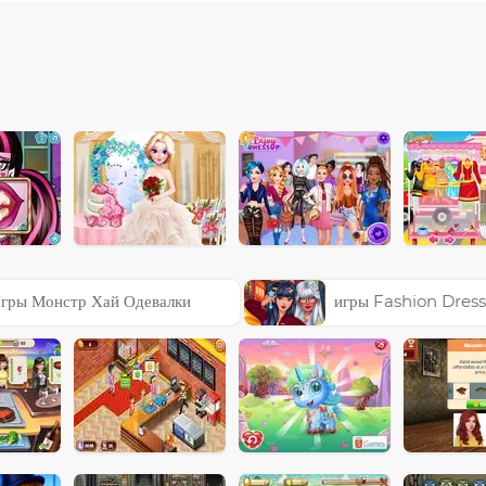
гры Монстр Хай Одевалки
игры Fashion Dres