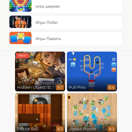
игра шарики
Игры Побег
Игры Память
Hidden Object: Street Of Secrets
Pull Pins
8.7
8.4
Puzzle Ball
Jigsaw Puzzle
8.3
8.3