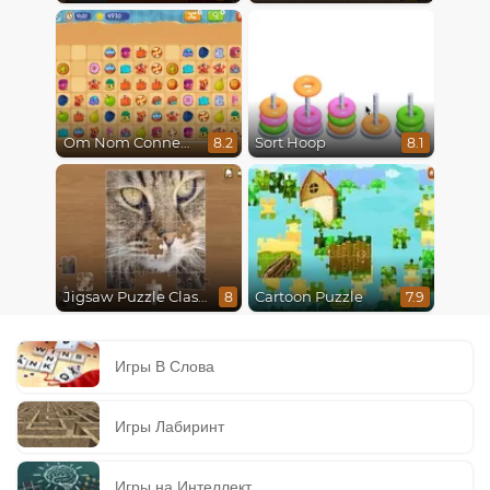
Om Nom Connect Classic
Sort Hoop
8.2
8.1
Jigsaw Puzzle Classic
Cartoon Puzzle
8
7.9
Игры В Слова
Игры Лабиринт
Игры на Интеллект