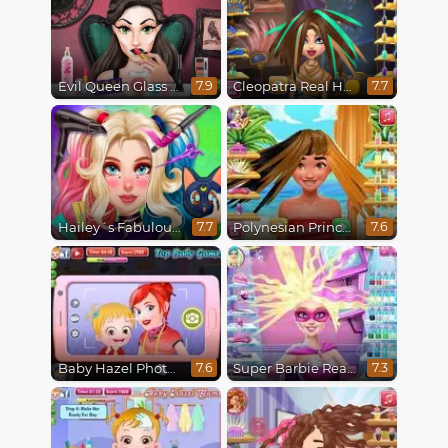
Evil Queen Glass Skin Routine #Influencer
Cleopatra Real Haircuts
7.9
7.7
Hailey´s Fabulous Hairstyle Challenge
Polynesian Princess Real Haircuts
7.7
7.6
Baby Hazel Photoshoot
Super Barbie Real Haircuts
7.6
7.3