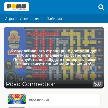
Игры
Логические
Лабиринт
К сожалению, эта страница не доступна для
мобильных и планшетных устройств.
Пожалуйста, не забудьте проверить ниже
наших качественных мобильных игр!
Road Connection
5.0
игра шарики