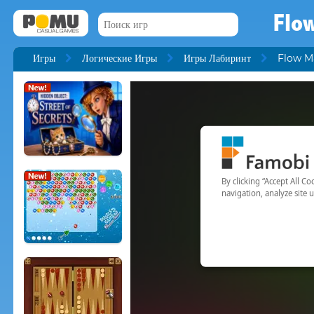
Flo
Игры
Логические Игры
Игры Лабиринт
Flow M