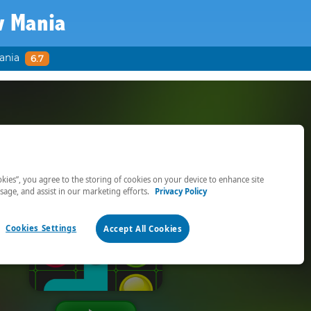
w Mania
ania
6.7