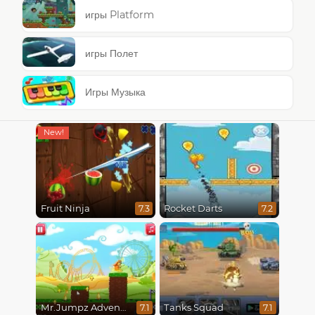
игры Platform
игры Полет
Игры Музыка
Fruit Ninja
Rocket Darts
7.3
7.2
Mr.Jumpz Adventureland
Tanks Squad
7.1
7.1