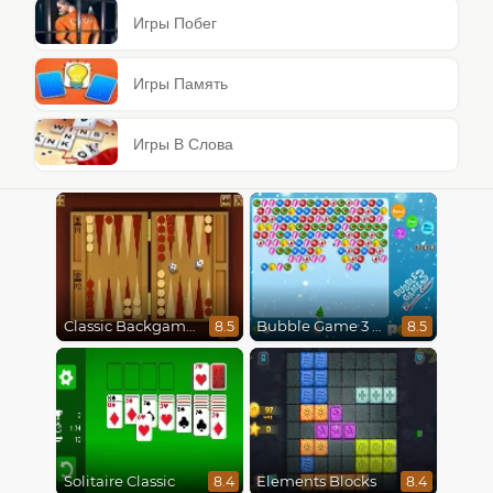
Игры Побег
Игры Память
Игры В Слова
Classic Backgammon
Bubble Game 3 Christmas
8.5
8.5
Solitaire Classic
Elements Blocks
8.4
8.4