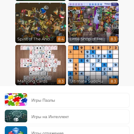
Spirit of The Ancient Forest
Little Shop of Treasures
8.4
8.3
Mahjong Cards
Ultimate Sudoku
8.3
8.3
Игры Пазлы
Игры на Интеллект
Игры отражение