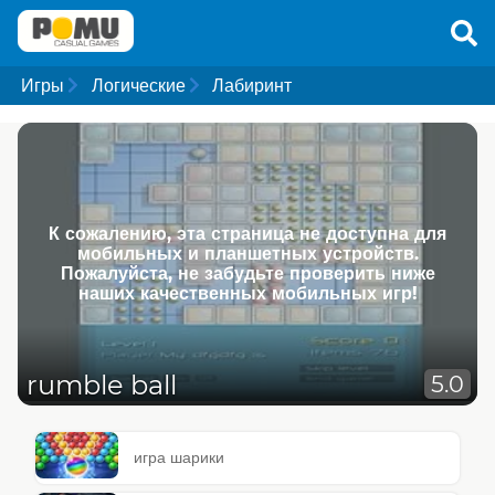
Игры
Логические
Лабиринт
К сожалению, эта страница не доступна для
мобильных и планшетных устройств.
Пожалуйста, не забудьте проверить ниже
наших качественных мобильных игр!
rumble ball
5.0
игра шарики