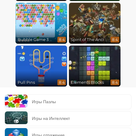
Bubble Game 3 Christmas
Spirit of The Ancient Forest
8.4
8.4
Pull Pins
Elements Blocks
8.4
8.4
Игры Пазлы
Игры на Интеллект
Игры отражение