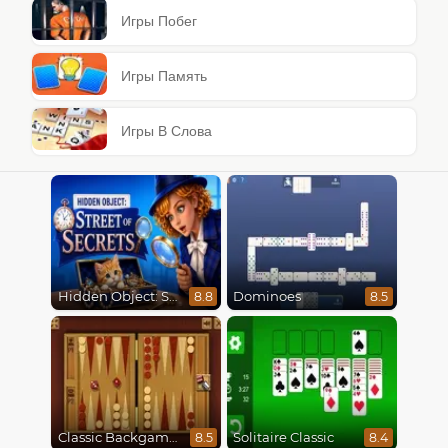
Игры Побег
Игры Память
Игры В Слова
Hidden Object: Street Of Secrets
Dominoes
8.8
8.5
Classic Backgammon
Solitaire Classic
8.5
8.4