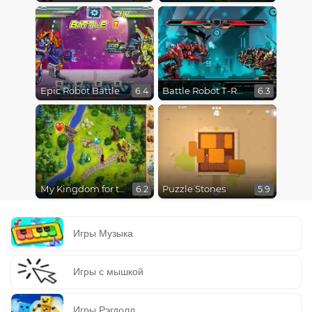
Epic Robot Battle
Battle Robot T-Rex Age
6.4
6.3
My Kingdom for the Princess
Puzzle Stones
6.2
5.9
Игры Музыка
Игры с мышкой
Игры Рэгдолл