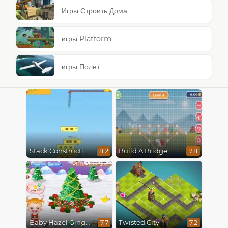
Игры Строить Дома
игры Platform
игры Полет
Stack Construction
Build A Bridge
8.2
7.8
Baby Hazel Gingerbread House
Twisted City
7.7
7.2