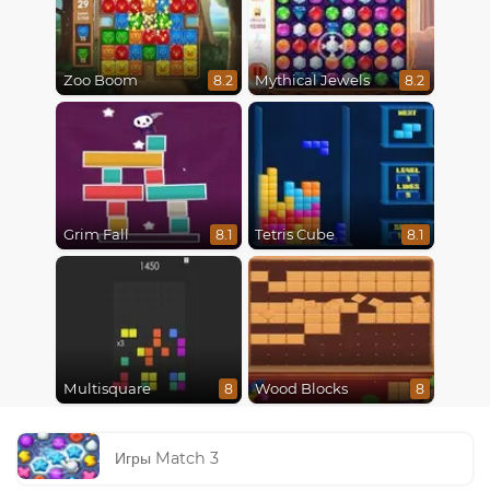
Zoo Boom
Mythical Jewels
8.2
8.2
Grim Fall
Tetris Cube
8.1
8.1
Multisquare
Wood Blocks
8
8
Игры Match 3