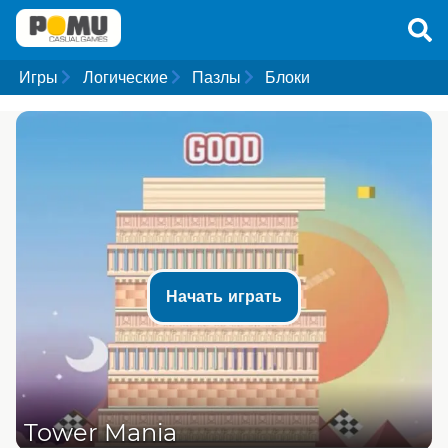
Игры
Логические
Пазлы
Блоки
Начать играть
Tower Mania