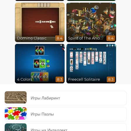
Domino Classic
Spirit of The Ancient Forest
8.4
8.4
4 Colors
Freecell Solitaire
8.3
8.3
Игры Лабиринт
Игры Пазлы
Игры на Интеллект