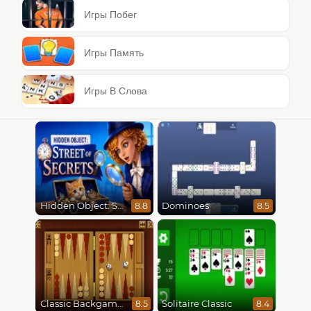
Игры Побег
Игры Память
Игры В Слова
Hidden Object: Street Of Secrets
Dominoes
8.8
8.5
Classic Backgammon
Solitaire Classic
8.5
8.4