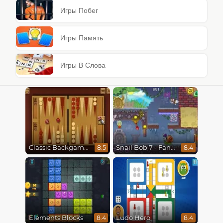
Игры Побег
Игры Память
Игры В Слова
Classic Backgammon
Snail Bob 7 - Fantasy Story
8.5
8.4
Elements Blocks
Ludo Hero
8.4
8.4