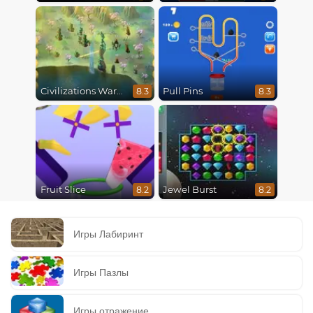
Civilizations Wars Master Edition
Pull Pins
8.3
8.3
Fruit Slice
Jewel Burst
8.2
8.2
Игры Лабиринт
Игры Пазлы
Игры отражение