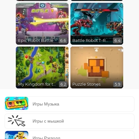
Epic Robot Battle
Battle Robot T-Rex Age
6.6
6.4
My Kingdom for the Princess
Puzzle Stones
6.2
5.9
Игры Музыка
Игры с мышкой
Игры Рэгдолл