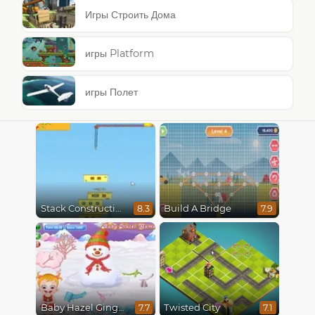
Игры Строить Дома
игры Platform
игры Полет
Stack Construction
Build A Bridge
8.3
7.9
Baby Hazel Gingerbread House
Twisted City
7.7
7.1