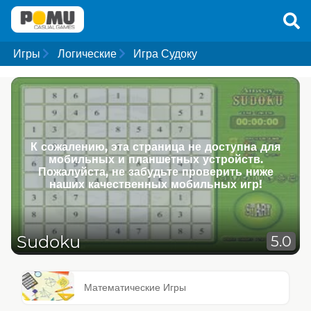
Игры
Логические
Игра Судоку
К сожалению, эта страница не доступна для
мобильных и планшетных устройств.
Пожалуйста, не забудьте проверить ниже
наших качественных мобильных игр!
Sudoku
5.0
Математические Игры