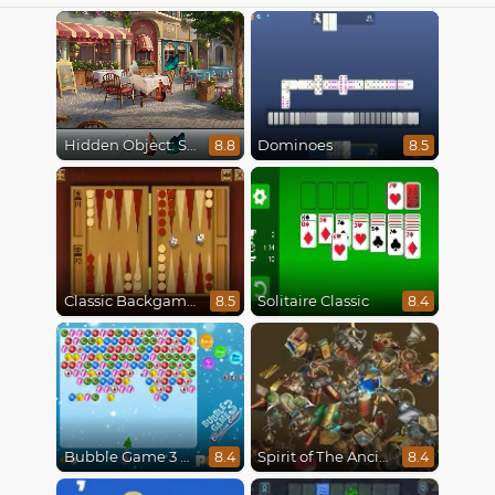
Hidden Object: Street Of Secrets
Dominoes
8.8
8.5
Classic Backgammon
Solitaire Classic
8.5
8.4
Bubble Game 3 Christmas
Spirit of The Ancient Forest
8.4
8.4