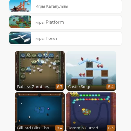
Игры Катапульты
игры Platform
игры Полет
Balls vs Zombies
Castle Siege
8.7
8.4
Billiard Blitz Challenge
Totemia Cursed Marbles
8.4
8.3