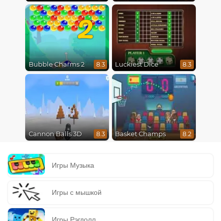
2
Bubble Charms 2
Luckiest Dice
8.3
8.3
Cannon Balls 3D
Basket Champs
8.3
8.2
Игры Музыка
Игры с мышкой
Игры Рэгдолл