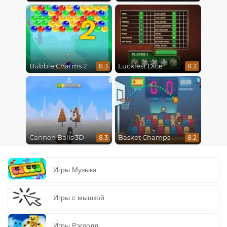
2
Bubble Charms 2
Luckiest Dice
8.3
8.3
Cannon Balls 3D
Basket Champs
8.3
8.2
Игры Музыка
Игры с мышкой
Игры Рэгдолл