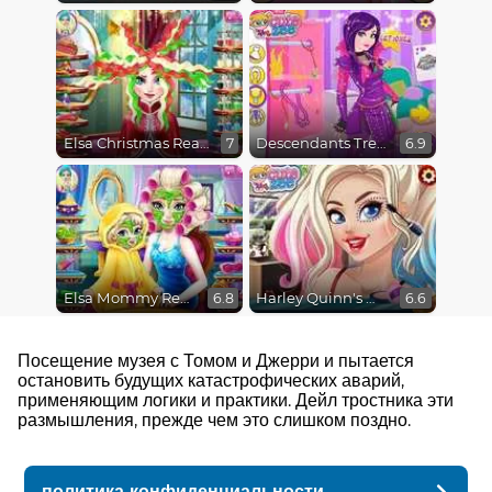
Elsa Christmas Real Haircuts
Descendants Trendsetters
7
6.9
Elsa Mommy Real Makeover
Harley Quinn's Modern Makeover
6.8
6.6
Посещение музея с Томом и Джерри и пытается
остановить будущих катастрофических аварий,
применяющим логики и практики. Дейл тростника эти
размышления, прежде чем это слишком поздно.
политика конфиденциальности