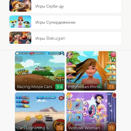
Игры Скуби-ду
Игры Супердевчонки
Игры Bakugan
Racing Movie Cars
Polynesian Princess Real Haircuts
9.4
7.5
Cars Lightning Speed
Wonder Woman Fashion Event
7.2
7.1