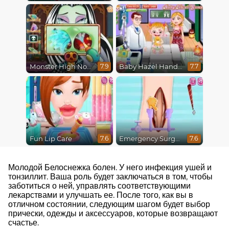
Monster High Nose Doctor
Baby Hazel Hand Fracture
7.9
7.7
Fun Lip Care
Emergency Surgery
7.6
7.6
Молодой Белоснежка болен. У него инфекция ушей и
тонзиллит. Ваша роль будет заключаться в том, чтобы
заботиться о ней, управлять соответствующими
лекарствами и улучшать ее. После того, как вы в
отличном состоянии, следующим шагом будет выбор
прически, одежды и аксессуаров, которые возвращают
счастье.