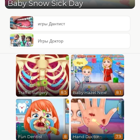
Baby Snow Sick Day
игры Дантист
Игры Доктор
Traffic Surgery
Baby Hazel Newborn Vaccination
8.5
8.1
Fun Dentist
Hand Doctor
8
7.9