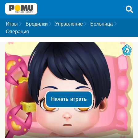
Игры
Бродилки
Управление
Больница
Операция
Начать играть