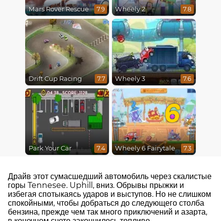
Mars Rover Rescue
Wheely 2
7.9
7.8
Drift Cup Racing
Wheely 3
7.7
7.6
6
Park Your Car
Wheely 6 Fairytale
7.4
7.3
Драйв этот сумасшедший автомобиль через скалистые
горы Tennesee. Uphill, вниз. Обрывы прыжки и
избегая спотыкаясь ударов и выступов. Но не слишком
спокойными, чтобы добраться до следующего столба
бензина, прежде чем так много приключений и азарта,
в конечном счете закончилось топливо.