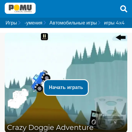
Игры
-умения
Автомобильные игры
игры 4x4
Начать играть
Crazy Doggie Adventure