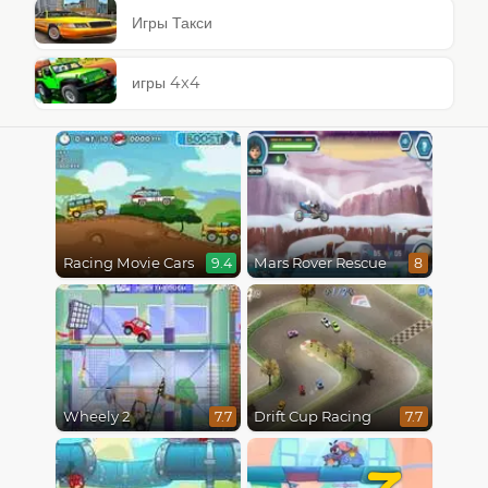
Игры Такси
игры 4x4
Racing Movie Cars
Mars Rover Rescue
9.4
8
Wheely 2
Drift Cup Racing
7.7
7.7
7