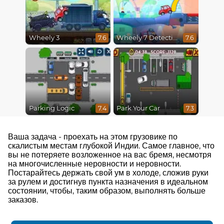
Wheely 3
Wheely 7 Detective
7.6
7.6
Parking Logic
Park Your Car
7.4
7.3
Ваша задача - проехать на этом грузовике по
скалистым местам глубокой Индии. Самое главное, что
вы не потеряете возложенное на вас бремя, несмотря
на многочисленные неровности и неровности.
Постарайтесь держать свой ум в холоде, сложив руки
за рулем и достигнув пункта назначения в идеальном
состоянии, чтобы, таким образом, выполнять больше
заказов.