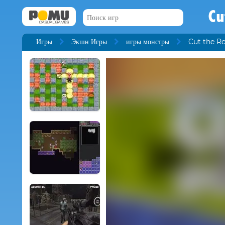
Cu
Игры
Экшн Игры
игры монстры
Cut the R