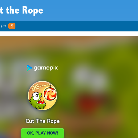
t the Rope
ope
5