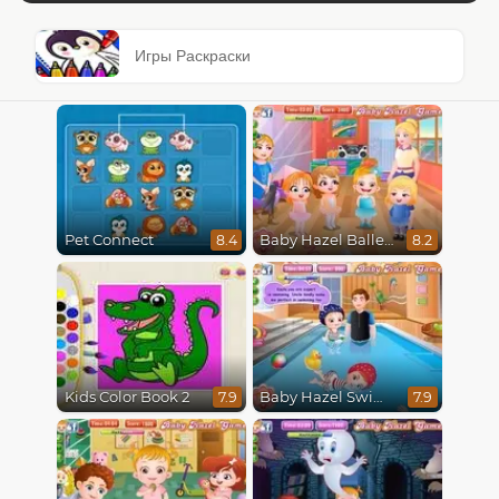
Игры Раскраски
Pet Connect
Baby Hazel Ballerina Dance
8.4
8.2
Kids Color Book 2
Baby Hazel Swimming
7.9
7.9