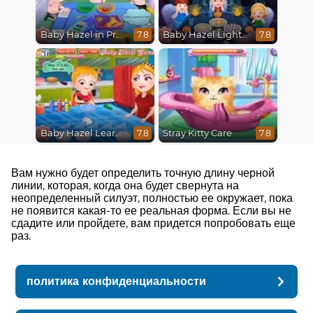
Baby Hazel in Preschool
Baby Hazel Lighthouse Adventure
7.8
7.8
Baby Hazel Learns Colors
Stray Kitty Care
7.8
7.8
Вам нужно будет определить точную длину черной
линии, которая, когда она будет свернута на
неопределенный силуэт, полностью ее окружает, пока
не появится какая-то ее реальная форма. Если вы не
сдадите или пройдете, вам придется попробовать еще
раз.
политика конфиденциальности