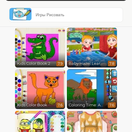
Игры Рисовать
Kids Color Book 2
Baby Hazel Learns Colors
7.9
7.8
Kids Color Book
Coloring Time: Animals
7.6
7.6