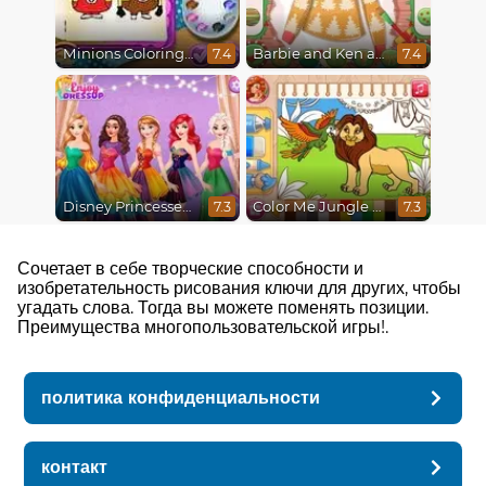
Minions Coloring Book
Barbie and Ken a Perfect Christmas
7.4
7.4
Disney Princesses Rainbow Dresses
Color Me Jungle Animals
7.3
7.3
Сочетает в себе творческие способности и
изобретательность рисования ключи для других, чтобы
угадать слова. Тогда вы можете поменять позиции.
Преимущества многопользовательской игры!.
политика конфиденциальности
контакт