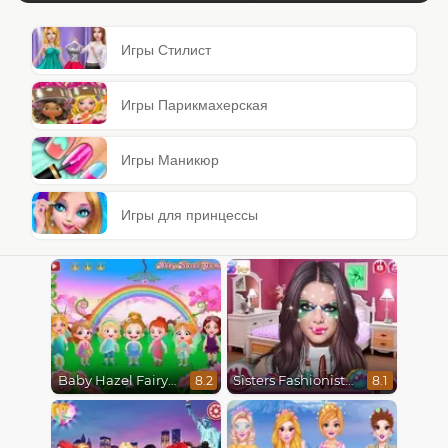
Игры Стилист
Игры Парикмахерская
Игры Маникюр
Игры для принцессы
Baby Hazel Fairyland Ballet
Sisters Fashionista Makeup
8.2
8.1