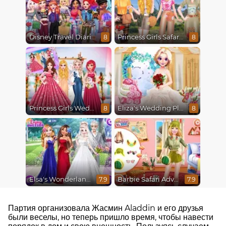
Disney Travel Diaries: City Break
Princess Girls Safari Trip
8
8
Princess Girls Wedding Trip
Eliza's Wedding Planner
8
8
Elsa's Wonderland Wedding
Barbie Safari Adventure
7.9
7.9
Партия организовала Жасмин Aladdin и его друзья
были веселы, но теперь пришло время, чтобы навести