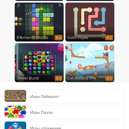
Elements Blocks
Color Pipes
8.4
8.3
Jewel Burst
Cat Around The World
8.3
8.3
Игры Лабиринт
Игры Пазлы
Игры отражение