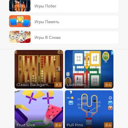
Игры Побег
Игры Память
Игры В Слова
Classic Backgammon
Ludo Hero
8.5
8.4
Fruit Slice
Pull Pins
8.4
8.4