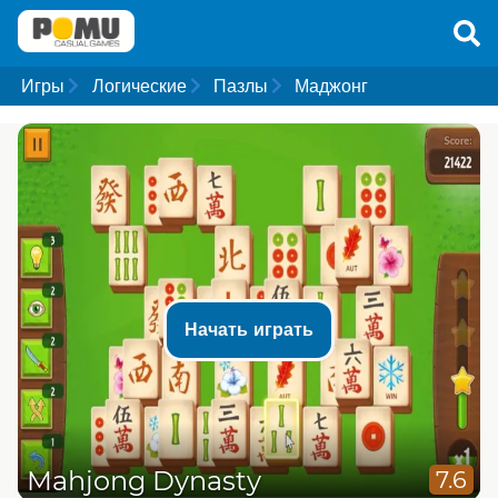
Игры
Логические
Пазлы
Маджонг
Начать играть
Mahjong Dynasty
7.6