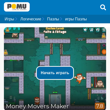
Игры
Логические
Пазлы
игры Пазлы
Начать играть
Money Movers Maker
7.8