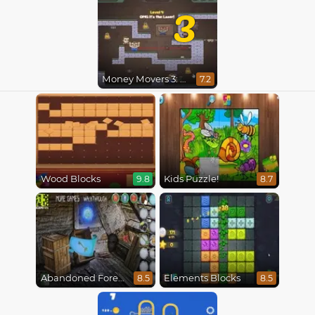
3
Money Movers 3: Guard Duty
7.2
Wood Blocks
Kids Puzzle!
9.8
8.7
Abandoned Forest House
Elements Blocks
8.5
8.5