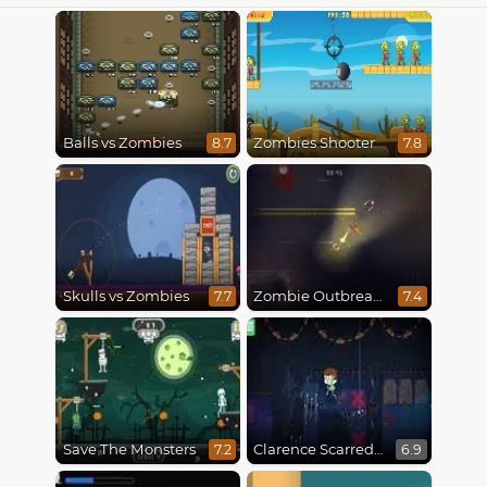
Balls vs Zombies
Zombies Shooter
8.7
7.8
Skulls vs Zombies
Zombie Outbreak Arena
7.7
7.4
Save The Monsters
Clarence Scarred Silly
7.2
6.9