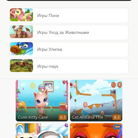
Игры Пони
Игры Уход за Животными
Игры Улитка
Игры-паук
Cute Kitty Care
Cat Around The World
8.3
8.3