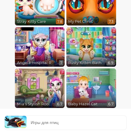
Stray Kitty Care
My Pet Clinic
7.8
7.3
Angela Hospital Recovery
Rusty Kitten Bath
7
6.9
Mia's Stylish Room
Baby Hazel Cat
6.7
6.7
Игры для птиц