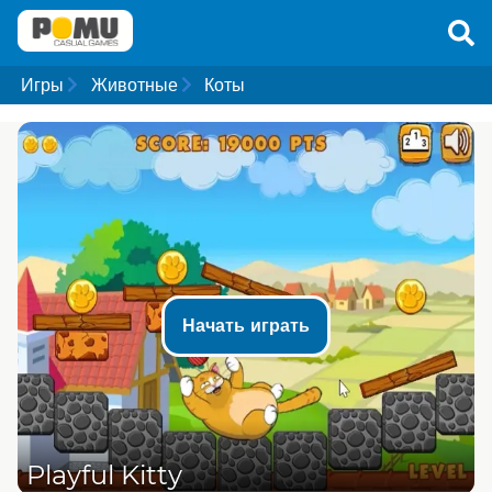
Игры
Животные
Коты
Начать играть
Playful Kitty