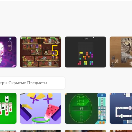
5
гры Скрытые Предметы