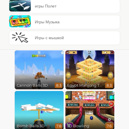
игры Полет
Игры Музыка
Игры с мышкой
Cannon Balls 3D
Egypt Mahjong Triple Dimensions
8.3
8.3
Bomb Balls 3D
3D Bowling
7.8
7.6