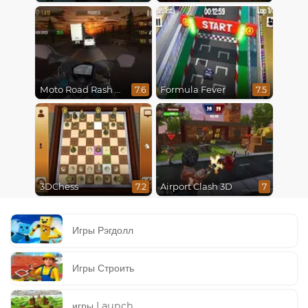
Moto Road Rash 3D
Formula Fever
7.6
7.5
3DChess
Airport Clash 3D
7.2
7
Игры Рэгдолл
Игры Строить
игры Launch