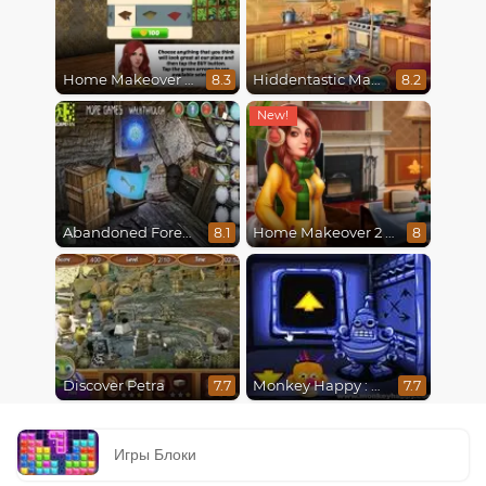
Home Makeover Hidden Object
Hiddentastic Mansion
8.3
8.2
Abandoned Forest House
Home Makeover 2 Hidden Object
8.1
8
Discover Petra
Monkey Happy : Stage 0112
7.7
7.7
Игры Блоки