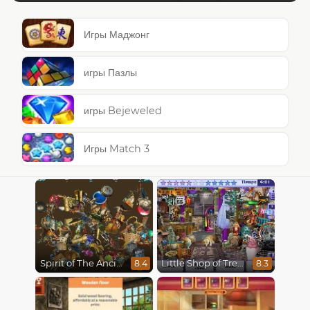
Игры Маджонг
игры Пазлы
игры Bejeweled
Игры Match 3
Spirit of The Ancient Forest
Little Shop of Treasures
8.4
8.3