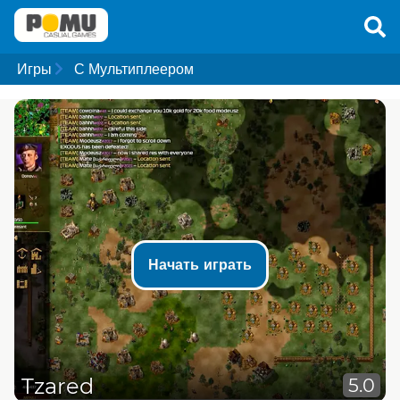
Игры
С Мультиплеером
Начать играть
Tzared
5.0