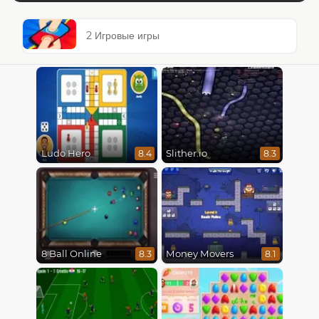
2 Игровые игры
Ludo Hero
Slither.io
8.4
8.3
8 Ball Online
Money Movers
8.3
8.1