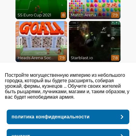
SS Euro Cup 2021
Match Arena
8
7.9
Heads Arena Soccer All Stars
Starblast.io
7.9
7.8
Постройте могущественную империю из небольшого
городка, который вы будете расширять, собирая
урожай, фермы, кузнецов ... Обучите своих жителей
быть рыцарями, лучниками, магами и, таким образом, у
вас будет непобедимая армия.
политика конфиденциальности