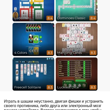
Ludo Hero
Dominoes Classic
8.4
8.4
4 Colors
Mahjong Cards
8.3
8.3
Freecell Solitaire
Luckiest Dice
8.3
8.3
Играть в шашки неустанно, двигая фишки и устранить
своего противника, либо друга или электронный мозг