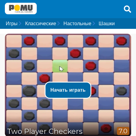
Игры
Классические
Настольные
Шашки
Начать играть
Two Player Checkers
7.0