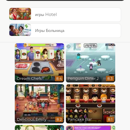
игры Hotel
Игры Больница
Dream Chefs
Penguin Diner 2
8.4
8.3
Delicious Emily New Beginning
Pancake Bar
8.2
8.1