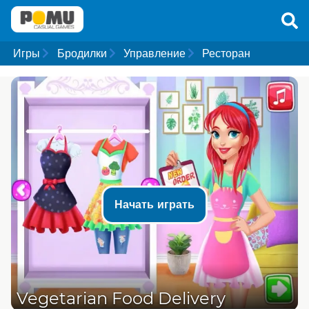
Игры
Бродилки
Управление
Ресторан
Начать играть
Vegetarian Food Delivery