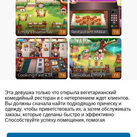
Emily's Home Sweet Home
Restaurant Makeover
7.8
7.8
Cooking Fast 4 Steak
Delicious Emily's Hopes And Fears
7.6
7.6
Эта девушка только что открыла вегетарианский
комедийный ресторан и с нетерпением ждет клиентов.
Вы должны сначала найти подходящую прическу и
одежду, чтобы приветствовать их, а затем обслуживать
заказы, которые сделаны быстро и эффективно.
Способствуйте успеху помещения, помогая.