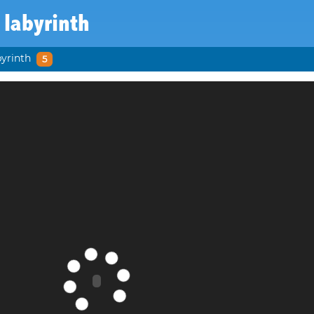
 labyrinth
byrinth
5