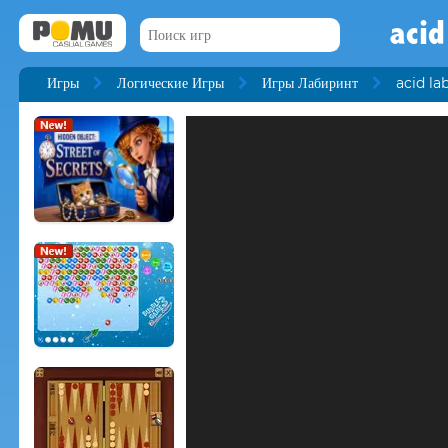
acid
Игры
Логические Игры
Игры Лабиринт
acid la