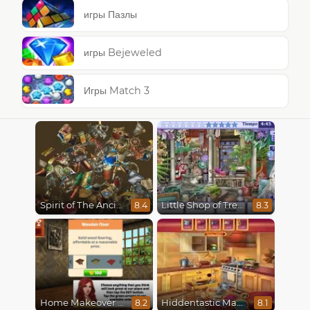
игры Пазлы
игры Bejeweled
Игры Match 3
Spirit of The Ancient Forest
Little Shop of Treasures
8.4
8.3
Home Makeover Hidden Object
Hiddentastic Mansion
8.2
8.1