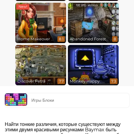
Home Makeover 2 Hidden Object
Abandoned Forest House
8.1
8
Discover Petra
Monkey Happy : Stage 0112
7.7
7.3
Игры Блоки
Найти тонкие различия, которые существуют между
этими двумя красивыми рисунками Baymax быть