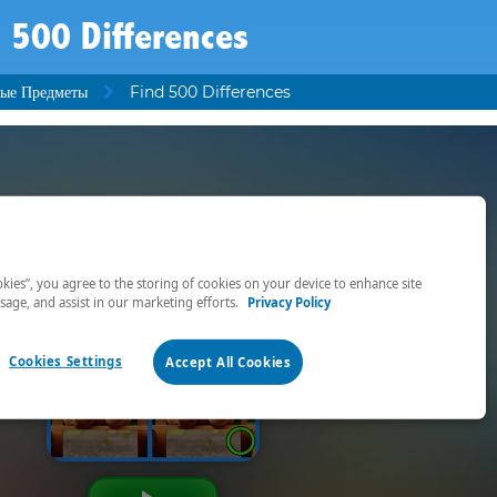
 500 Differences
ые Предметы
Find 500 Differences