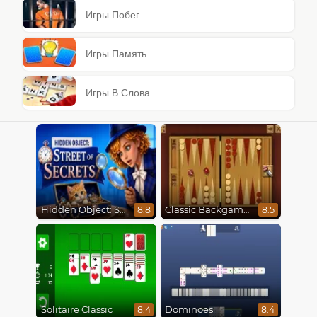
Игры Побег
Игры Память
Игры В Слова
Hidden Object: Street Of Secrets
Classic Backgammon
8.8
8.5
Solitaire Classic
Dominoes
8.4
8.4