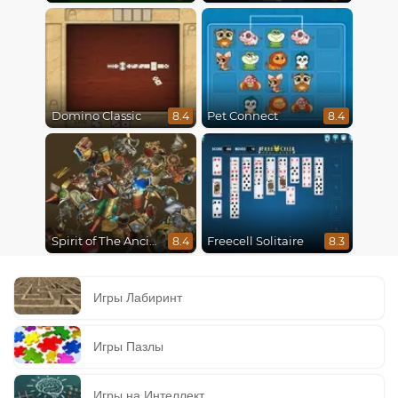
Domino Classic
Pet Connect
8.4
8.4
Spirit of The Ancient Forest
Freecell Solitaire
8.4
8.3
Игры Лабиринт
Игры Пазлы
Игры на Интеллект